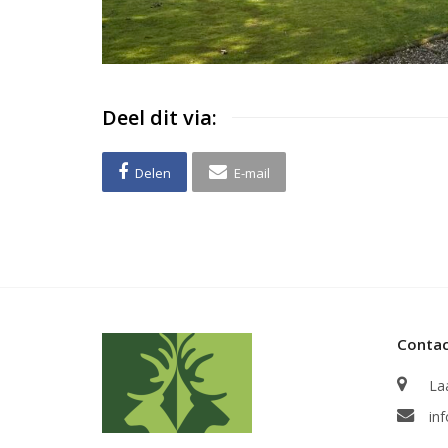
Deel dit via:
Delen
E-mail
Conta
La
in