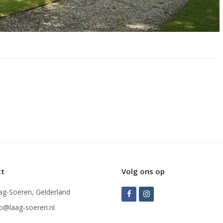
ct
Volg ons op
ag-Soeren, Gelderland
Facebook
Instagram
fo@laag-soeren.nl