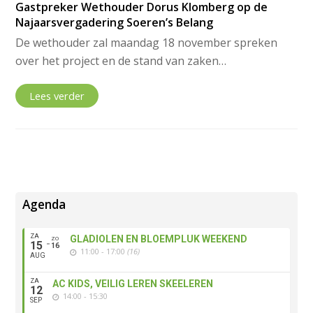
Gastpreker Wethouder Dorus Klomberg op de
Najaarsvergadering Soeren’s Belang
De wethouder zal maandag 18 november spreken
over het project en de stand van zaken…
Lees verder
Agenda
ZA
GLADIOLEN EN BLOEMPLUK WEEKEND
ZO
15
16
11:00 - 17:00
(16)
AUG
ZA
AC KIDS, VEILIG LEREN SKEELEREN
12
14:00 - 15:30
SEP