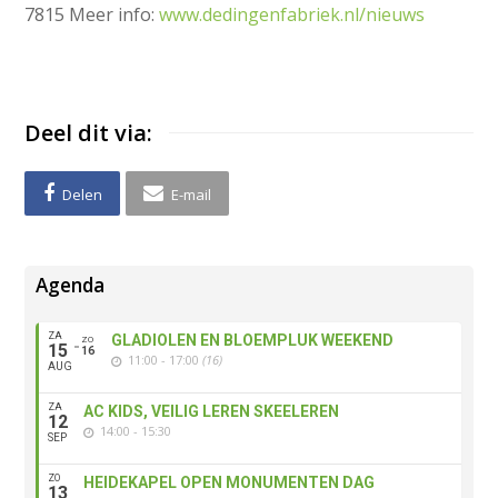
7815 Meer info:
www.dedingenfabriek.nl/nieuws
Deel dit via:
Delen
E-mail
Agenda
ZA
GLADIOLEN EN BLOEMPLUK WEEKEND
ZO
15
16
11:00 - 17:00
(16)
AUG
ZA
AC KIDS, VEILIG LEREN SKEELEREN
12
14:00 - 15:30
SEP
ZO
HEIDEKAPEL OPEN MONUMENTEN DAG
13