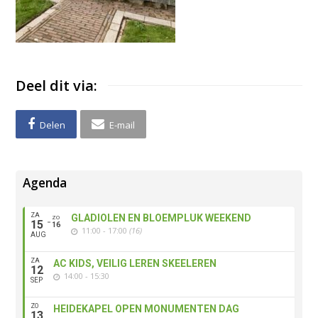
Deel dit via:
Delen
E-mail
Agenda
ZA
GLADIOLEN EN BLOEMPLUK WEEKEND
ZO
15
16
11:00 - 17:00
(16)
AUG
ZA
AC KIDS, VEILIG LEREN SKEELEREN
12
14:00 - 15:30
SEP
ZO
HEIDEKAPEL OPEN MONUMENTEN DAG
13