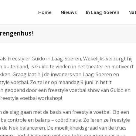
Home
Nieuws
In Laag-Soeren
Na
prengenhus!
ls Freestyler Guido in Laag-Soeren. Wekelijks verzorgt hij
buitenland, is Guido te vinden in het theater en motiveert
kken. Graag laat hij de inwoners van Laag-Soeren en
le voetbal. Zo zal er op maandag 9 juni in het ’t
en geopend door een freestyle voetbal show van Guido en
freestyle voetbal workshop!
 de slag gaan met de basis van freestyle voetbal. Op een
alcontrole en balans – coördinatie. Zo leren ze freestyle
n de Nek balanceren. De moeilijkheidsgraad van de trucs
mers, zodat iedereen met een toffe ervaring naar huis