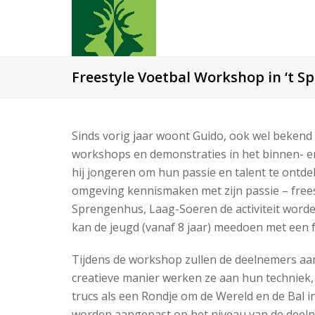
Freestyle Voetbal Workshop in ‘t S
Sinds vorig jaar woont Guido, ook wel bekend a
workshops en demonstraties in het binnen- en 
hij jongeren om hun passie en talent te ontde
omgeving kennismaken met zijn passie – freesty
Sprengenhus, Laag-Soeren de activiteit word
kan de jeugd (vanaf 8 jaar) meedoen met een 
Tijdens de workshop zullen de deelnemers aan
creatieve manier werken ze aan hun techniek, b
trucs als een Rondje om de Wereld en de Bal i
worden aangepast op het niveau van de deelne