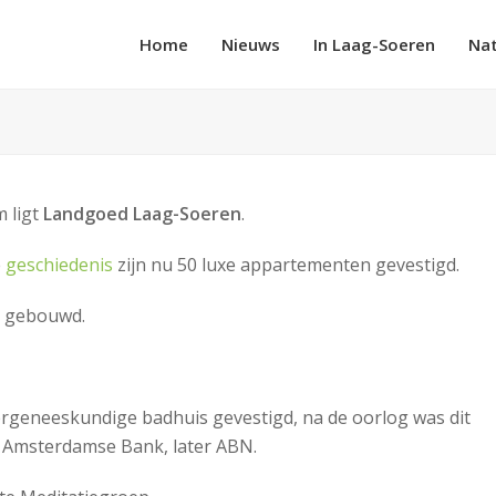
Home
Nieuws
In Laag-Soeren
Na
 ligt
Landgoed Laag-Soeren
.
e
geschiedenis
zijn nu 50 luxe appartementen gevestigd.
49 gebouwd.
ergeneeskundige badhuis gevestigd, na de oorlog was dit
 Amsterdamse Bank, later ABN.