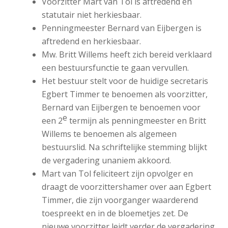
Voorzitter Mart van Tol is aftredend en
statutair niet herkiesbaar.
Penningmeester Bernard van Eijbergen is
aftredend en herkiesbaar.
Mw. Britt Willems heeft zich bereid verklaard
een bestuursfunctie te gaan vervullen.
Het bestuur stelt voor de huidige secretaris
Egbert Timmer te benoemen als voorzitter,
Bernard van Eijbergen te benoemen voor
e
een 2
termijn als penningmeester en Britt
Willems te benoemen als algemeen
bestuurslid. Na schriftelijke stemming blijkt
de vergadering unaniem akkoord.
Mart van Tol feliciteert zijn opvolger en
draagt de voorzittershamer over aan Egbert
Timmer, die zijn voorganger waarderend
toespreekt en in de bloemetjes zet. De
nieuwe voorzitter leidt verder de vergadering.