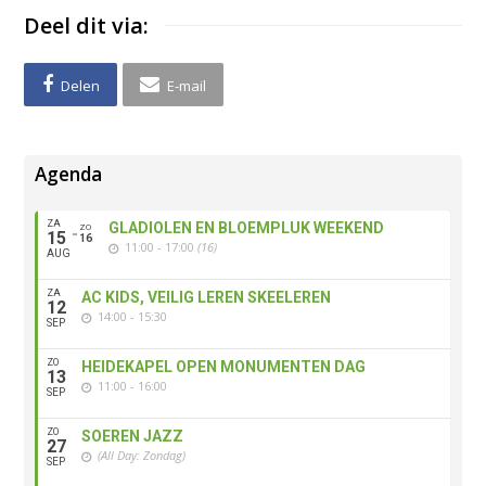
Deel dit via:
Delen
E-mail
Agenda
ZA
GLADIOLEN EN BLOEMPLUK WEEKEND
ZO
15
16
11:00 - 17:00
(16)
AUG
ZA
AC KIDS, VEILIG LEREN SKEELEREN
12
14:00 - 15:30
SEP
ZO
HEIDEKAPEL OPEN MONUMENTEN DAG
13
11:00 - 16:00
SEP
ZO
SOEREN JAZZ
27
(All Day: Zondag)
SEP