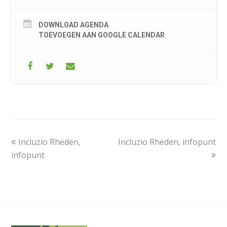
DOWNLOAD AGENDA
TOEVOEGEN AAN GOOGLE CALENDAR
previous
next
Incluzio Rheden,
Incluzio Rheden, infopunt
post:
post:
infopunt