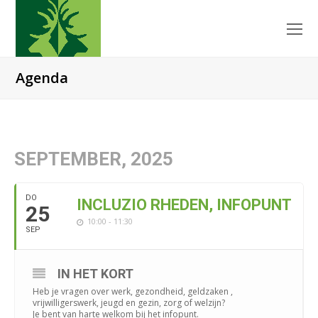
O
Mo
M
Agenda
SEPTEMBER, 2025
DO
INCLUZIO RHEDEN, INFOPUNT
25
10:00 - 11:30
SEP
IN HET KORT
Heb je vragen over werk, gezondheid, geldzaken ,
vrijwilligerswerk, jeugd en gezin, zorg of welzijn?
Je bent van harte welkom bij het infopunt.