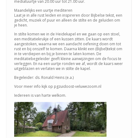
mediatuurtje van 20.00 uur tot 21.00 uur.
Maandelijks een uurtje mediteren
Laat je in alle rust leiden en inspireren door Bijbelse tekst, een
gedicht, muziek of puur en alleen de stilte en de geluiden om
je heen.
In stilte komen we in de Heidekapel en we gaan op een stoel,
een meditatiekrukje of een kussen zitten. De kaars wordt
aangestoken, waarna we een aandacht oefening doen om tot
rust en bij onszelf te komen. Daarna klinkt een (Bijbel)tekst om
in te verdiepen en bij je binnen te laten komen. De
meditatiebegeleider geeft kleine aanwijzingen om de focus te
verleggen. En na een uurtje ronden we af, wordt de kaars weer
uitgeblazen en verlaten we in stilte de kapel.
Begeleider: ds. Ronald Heins (e.a.)
Voor meer info kijk op pgzuidoost-veluwezoom.nl
Iedereen is van harte welkom.