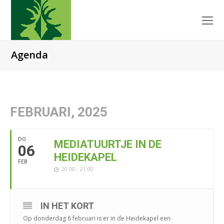
O
Mo
M
Agenda
FEBRUARI, 2025
DO
MEDIATUURTJE IN DE
06
HEIDEKAPEL
FEB
20:00 - 21:00
IN HET KORT
Op donderdag 6 februari is er in de Heidekapel een