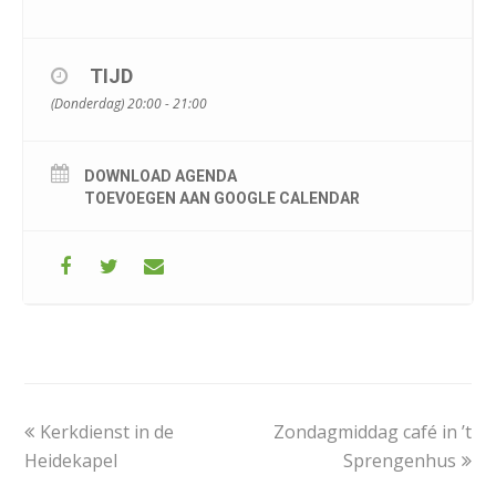
TIJD
(Donderdag) 20:00 - 21:00
DOWNLOAD AGENDA
TOEVOEGEN AAN GOOGLE CALENDAR
previous
next
Kerkdienst in de
Zondagmiddag café in ’t
post:
post:
Heidekapel
Sprengenhus