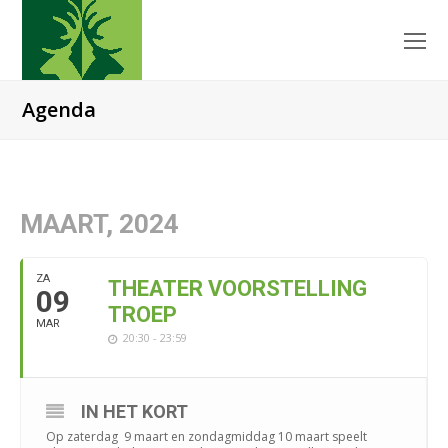
O
Mo
M
Agenda
MAART, 2024
ZA
THEATER VOORSTELLING
09
TROEP
MAR
20:30 - 23:59
IN HET KORT
Op zaterdag 9 maart en zondagmiddag 10 maart speelt