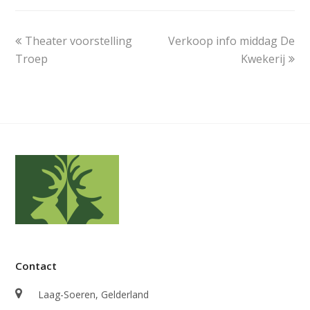
previous
next
Theater voorstelling
Verkoop info middag De
post:
post:
Troep
Kwekerij
Contact
Laag-Soeren, Gelderland