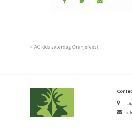
previous
AC kids zaterdag Oranjefeest
post:
Conta
La
in