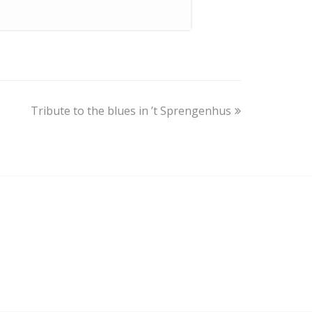
next
Tribute to the blues in ’t Sprengenhus
post: