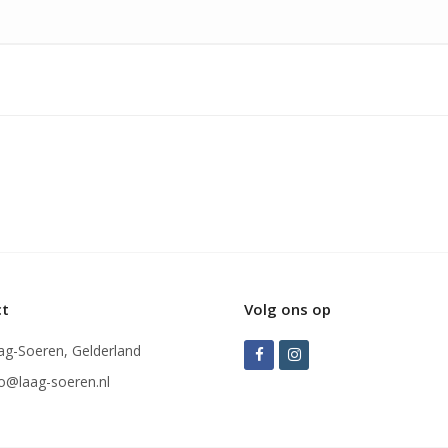
ct
Volg ons op
ag-Soeren, Gelderland
Facebook
Instagram
fo@laag-soeren.nl