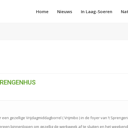
Home
Nieuws
In Laag-Soeren
Na
SPRENGENHUS
r een gezellige Vrijdagmiddagborrel ( Vrijmibo ) in de foyer van ’t Sprenge
edereen binnenlopen om gezellig de werkweek af te sluiten en het weekend 