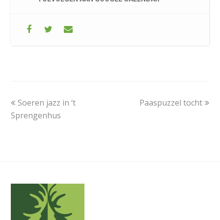
previous
next
Soeren jazz in ‘t
Paaspuzzel tocht
post:
post:
Sprengenhus