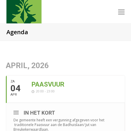
O
Mo
M
Agenda
APRIL, 2026
ZA
PAASVUUR
04
20:00 - 23:00
APR
IN HET KORT
De gemeente heeft een vergunning afgegeven voor het
traditionele Paasvuur aan de Badhuislaan/ Jut van
Breukekerwaardlaan.