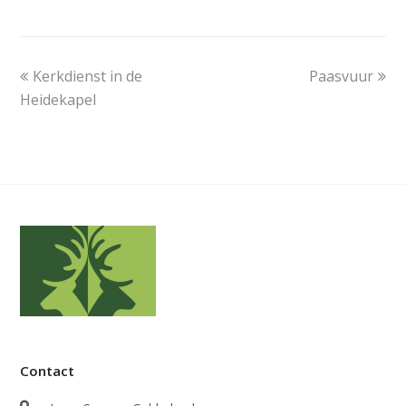
previous
next
Kerkdienst in de
Paasvuur
post:
post:
Heidekapel
Contact