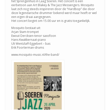
het Sprengenhuis in Laag Soeren. Het concert is een
eerbetoon aan Art Blakey & The Jazz Messengers. Mosquito
laat zich nog steeds inspireren door de “Hardbop” die door
deze legendarische drummer bekend werd maar heeft er wel
een eigen draai aangegeven.
Het concert begint
om 15.00 uur
en is gratis toegankelijk.
Mosquito bestaat uit:
Arjan Stam-trompet
Ewout Dercksen-tenor saxofoon
Hans Kwakkernaat-piano
Uli Wentzlaff-Eggebert – bas
Erik Poorterman-drums
www.mosquito-music.nl/the-band/