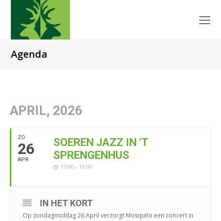
O
Mo
M
Agenda
APRIL, 2026
ZO
SOEREN JAZZ IN ‘T
26
SPRENGENHUS
APR
15:00 - 19:00
IN HET KORT
Op zondagmiddag
26 April
verzorgt Mosquito een concert in